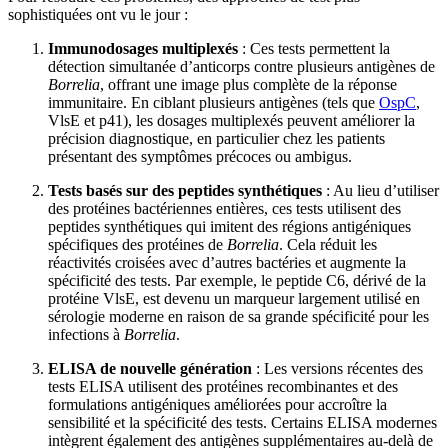
sophistiquées ont vu le jour :
Immunodosages multiplexés
: Ces tests permettent la
détection simultanée d’anticorps contre plusieurs antigènes de
Borrelia
, offrant une image plus complète de la réponse
immunitaire. En ciblant plusieurs antigènes (tels que
OspC
,
VlsE et p41), les dosages multiplexés peuvent améliorer la
précision diagnostique, en particulier chez les patients
présentant des symptômes précoces ou ambigus.
Tests basés sur des peptides synthétiques
: Au lieu d’utiliser
des protéines bactériennes entières, ces tests utilisent des
peptides synthétiques qui imitent des régions antigéniques
spécifiques des protéines de
Borrelia
. Cela réduit les
réactivités croisées avec d’autres bactéries et augmente la
spécificité des tests. Par exemple, le peptide C6, dérivé de la
protéine VlsE, est devenu un marqueur largement utilisé en
sérologie moderne en raison de sa grande spécificité pour les
infections à
Borrelia
.
ELISA de nouvelle génération
: Les versions récentes des
tests ELISA utilisent des protéines recombinantes et des
formulations antigéniques améliorées pour accroître la
sensibilité et la spécificité des tests. Certains ELISA modernes
intègrent également des antigènes supplémentaires au-delà de