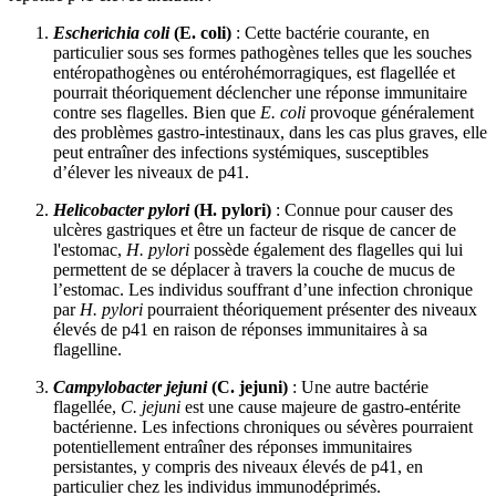
Escherichia coli
(E. coli)
: Cette bactérie courante, en
particulier sous ses formes pathogènes telles que les souches
entéropathogènes ou entérohémorragiques, est flagellée et
pourrait théoriquement déclencher une réponse immunitaire
contre ses flagelles. Bien que
E. coli
provoque généralement
des problèmes gastro-intestinaux, dans les cas plus graves, elle
peut entraîner des infections systémiques, susceptibles
d’élever les niveaux de p41.
Helicobacter pylori
(H. pylori)
: Connue pour causer des
ulcères gastriques et être un facteur de risque de cancer de
l'estomac,
H. pylori
possède également des flagelles qui lui
permettent de se déplacer à travers la couche de mucus de
l’estomac. Les individus souffrant d’une infection chronique
par
H. pylori
pourraient théoriquement présenter des niveaux
élevés de p41 en raison de réponses immunitaires à sa
flagelline.
Campylobacter jejuni
(C. jejuni)
: Une autre bactérie
flagellée,
C. jejuni
est une cause majeure de gastro-entérite
bactérienne. Les infections chroniques ou sévères pourraient
potentiellement entraîner des réponses immunitaires
persistantes, y compris des niveaux élevés de p41, en
particulier chez les individus immunodéprimés.