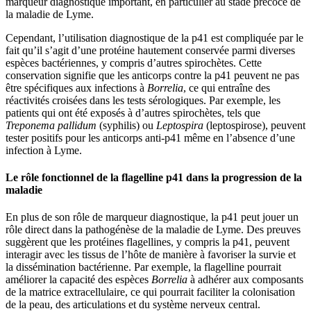
marqueur diagnostique important, en particulier au stade précoce de
la maladie de Lyme.
Cependant, l’utilisation diagnostique de la p41 est compliquée par le
fait qu’il s’agit d’une protéine hautement conservée parmi diverses
espèces bactériennes, y compris d’autres spirochètes. Cette
conservation signifie que les anticorps contre la p41 peuvent ne pas
être spécifiques aux infections à
Borrelia
, ce qui entraîne des
réactivités croisées dans les tests sérologiques. Par exemple, les
patients qui ont été exposés à d’autres spirochètes, tels que
Treponema pallidum
(syphilis) ou
Leptospira
(leptospirose), peuvent
tester positifs pour les anticorps anti-p41 même en l’absence d’une
infection à Lyme.
Le rôle fonctionnel de la flagelline p41 dans la progression de la
maladie
En plus de son rôle de marqueur diagnostique, la p41 peut jouer un
rôle direct dans la pathogénèse de la maladie de Lyme. Des preuves
suggèrent que les protéines flagellines, y compris la p41, peuvent
interagir avec les tissus de l’hôte de manière à favoriser la survie et
la dissémination bactérienne. Par exemple, la flagelline pourrait
améliorer la capacité des espèces
Borrelia
à adhérer aux composants
de la matrice extracellulaire, ce qui pourrait faciliter la colonisation
de la peau, des articulations et du système nerveux central.