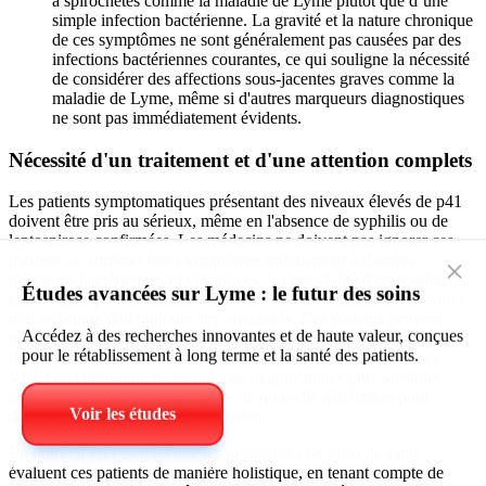
à spirochètes comme la maladie de Lyme plutôt que d’une
simple infection bactérienne. La gravité et la nature chronique
de ces symptômes ne sont généralement pas causées par des
infections bactériennes courantes, ce qui souligne la nécessité
de considérer des affections sous-jacentes graves comme la
maladie de Lyme, même si d'autres marqueurs diagnostiques
ne sont pas immédiatement évidents.
Nécessité d'un traitement et d'une attention complets
Les patients symptomatiques présentant des niveaux élevés de p41
doivent être pris au sérieux, même en l'absence de syphilis ou de
leptospirose confirmées. Les médecins ne doivent pas ignorer ces
patients ou attribuer leurs symptômes uniquement à d'autres
×
infections bactériennes moins graves. La possibilité d'un résultat
faux négatif pour la maladie de Lyme ou d'une infection à
Borrelia
Études avancées sur Lyme : le futur des soins
non reconnue doit toujours être envisagée. Ces patients peuvent
nécessiter des tests diagnostiques avancés, y compris un nouveau
Accédez à des recherches innovantes et de haute valeur, conçues
test pour les antigènes spécifiques à
Borrelia
(tels que OspC ou
pour le rétablissement à long terme et la santé des patients.
VlsE) ou l'utilisation de techniques diagnostiques plus sensibles
comme la PCR ou le séquençage de nouvelle génération pour
détecter directement l'ADN bactérien.
Voir les études
En outre, il est essentiel que les prestataires de soins de santé
évaluent ces patients de manière holistique, en tenant compte de