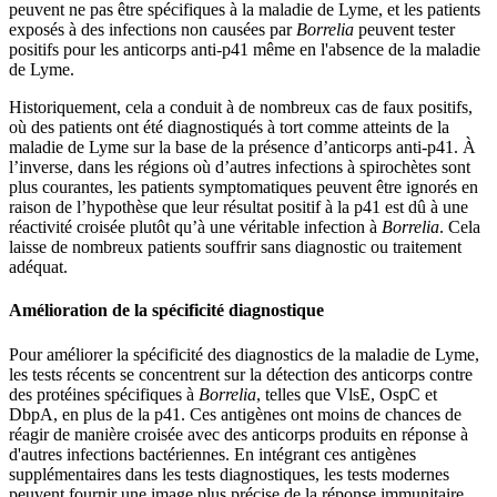
peuvent ne pas être spécifiques à la maladie de Lyme, et les patients
exposés à des infections non causées par
Borrelia
peuvent tester
positifs pour les anticorps anti-p41 même en l'absence de la maladie
de Lyme.
Historiquement, cela a conduit à de nombreux cas de faux positifs,
où des patients ont été diagnostiqués à tort comme atteints de la
maladie de Lyme sur la base de la présence d’anticorps anti-p41. À
l’inverse, dans les régions où d’autres infections à spirochètes sont
plus courantes, les patients symptomatiques peuvent être ignorés en
raison de l’hypothèse que leur résultat positif à la p41 est dû à une
réactivité croisée plutôt qu’à une véritable infection à
Borrelia
. Cela
laisse de nombreux patients souffrir sans diagnostic ou traitement
adéquat.
Amélioration de la spécificité diagnostique
Pour améliorer la spécificité des diagnostics de la maladie de Lyme,
les tests récents se concentrent sur la détection des anticorps contre
des protéines spécifiques à
Borrelia
, telles que VlsE, OspC et
DbpA, en plus de la p41. Ces antigènes ont moins de chances de
réagir de manière croisée avec des anticorps produits en réponse à
d'autres infections bactériennes. En intégrant ces antigènes
supplémentaires dans les tests diagnostiques, les tests modernes
peuvent fournir une image plus précise de la réponse immunitaire