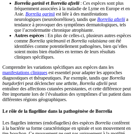
Borrelia garinii
et
Borrelia afzelii
: Ces espèces sont plus
fréquemment associées à la maladie de Lyme en Europe et en
Asie.
Borrelia garinii
est liée à des manifestations
neurologiques (neuroborréliose), tandis que
Borrelia afzelii
a
tendance à provoquer des symptômes dermatologiques, tels
que l’acrodermatite chronique atrophiante.
Autres espèces
: En plus de celles-ci, plusieurs autres espèces
comme
Borrelia spielmanii
et
Borrelia valaisiana
ont été
identifiées comme potentiellement pathogènes, bien qu’elles
soient moins bien étudiées en termes de leurs résultats
cliniques spécifiques.
Comprendre les variations spécifiques aux espèces dans les
manifestations cliniques
est essentiel pour adapter les approches
diagnostiques et thérapeutiques. Par exemple, tandis que
Borrelia
burgdorferi
peut déclencher une arthrite,
Borrelia afzelii
peut
entraîner des affections cutanées persistantes, et cette différence peut
être importante lors de l’évaluation des symptômes d’un patient dans
différentes régions géographiques.
Le rôle de la flagelline dans la pathogénèse de Borrelia
Les flagelles internes (endoflagelles) des espèces
Borrelia
confèrent
à la bactérie sa forme caractéristique en spirale et son mouvement en
tire-bouchon. Ce mouvement ne sert pas uniquement à la motilité