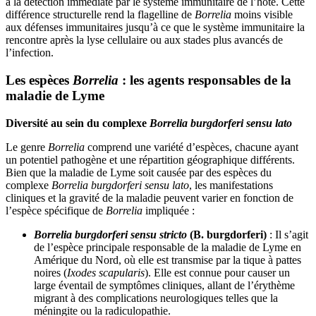
à la détection immédiate par le système immunitaire de l’hôte. Cette
différence structurelle rend la flagelline de
Borrelia
moins visible
aux défenses immunitaires jusqu’à ce que le système immunitaire la
rencontre après la lyse cellulaire ou aux stades plus avancés de
l’infection.
Les espèces
Borrelia
: les agents responsables de la
maladie de Lyme
Diversité au sein du complexe
Borrelia burgdorferi sensu lato
Le genre
Borrelia
comprend une variété d’espèces, chacune ayant
un potentiel pathogène et une répartition géographique différents.
Bien que la maladie de Lyme soit causée par des espèces du
complexe
Borrelia burgdorferi sensu lato
, les manifestations
cliniques et la gravité de la maladie peuvent varier en fonction de
l’espèce spécifique de
Borrelia
impliquée :
Borrelia burgdorferi sensu stricto
(B. burgdorferi)
: Il s’agit
de l’espèce principale responsable de la maladie de Lyme en
Amérique du Nord, où elle est transmise par la tique à pattes
noires (
Ixodes scapularis
). Elle est connue pour causer un
large éventail de symptômes cliniques, allant de l’érythème
migrant à des complications neurologiques telles que la
méningite ou la radiculopathie.