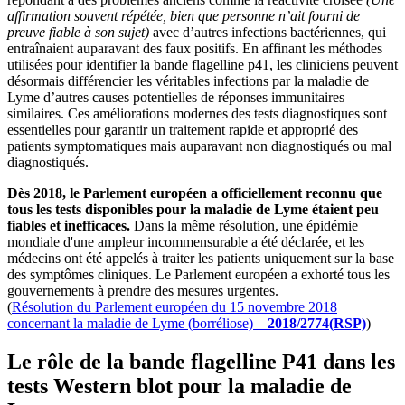
affirmation souvent répétée, bien que personne n’ait fourni de
preuve fiable à son sujet)
avec d’autres infections bactériennes, qui
entraînaient auparavant des faux positifs. En affinant les méthodes
utilisées pour identifier la bande flagelline p41, les cliniciens peuvent
désormais différencier les véritables infections par la maladie de
Lyme d’autres causes potentielles de réponses immunitaires
similaires. Ces améliorations modernes des tests diagnostiques sont
essentielles pour garantir un traitement rapide et approprié des
patients symptomatiques mais auparavant non diagnostiqués ou mal
diagnostiqués.
Dès 2018, le Parlement européen a officiellement reconnu que
tous les tests disponibles pour la maladie de Lyme étaient peu
fiables et inefficaces.
Dans la même résolution, une épidémie
mondiale d'une ampleur incommensurable a été déclarée, et les
médecins ont été appelés à traiter les patients uniquement sur la base
des symptômes cliniques. Le Parlement européen a exhorté tous les
gouvernements à prendre des mesures urgentes.
(
Résolution du Parlement européen du 15 novembre 2018
concernant la maladie de Lyme (borréliose) –
2018/2774(RSP)
)
Le rôle de la bande flagelline P41 dans les
tests Western blot pour la maladie de