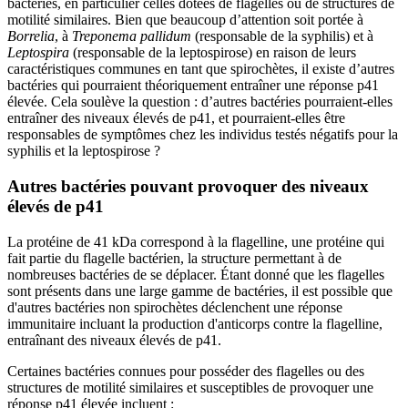
bactéries, en particulier celles dotées de flagelles ou de structures de
motilité similaires. Bien que beaucoup d’attention soit portée à
Borrelia
, à
Treponema pallidum
(responsable de la syphilis) et à
Leptospira
(responsable de la leptospirose) en raison de leurs
caractéristiques communes en tant que spirochètes, il existe d’autres
bactéries qui pourraient théoriquement entraîner une réponse p41
élevée. Cela soulève la question : d’autres bactéries pourraient-elles
entraîner des niveaux élevés de p41, et pourraient-elles être
responsables de symptômes chez les individus testés négatifs pour la
syphilis et la leptospirose ?
Autres bactéries pouvant provoquer des niveaux
élevés de p41
La protéine de 41 kDa correspond à la flagelline, une protéine qui
fait partie du flagelle bactérien, la structure permettant à de
nombreuses bactéries de se déplacer. Étant donné que les flagelles
sont présents dans une large gamme de bactéries, il est possible que
d'autres bactéries non spirochètes déclenchent une réponse
immunitaire incluant la production d'anticorps contre la flagelline,
entraînant des niveaux élevés de p41.
Certaines bactéries connues pour posséder des flagelles ou des
structures de motilité similaires et susceptibles de provoquer une
réponse p41 élevée incluent :