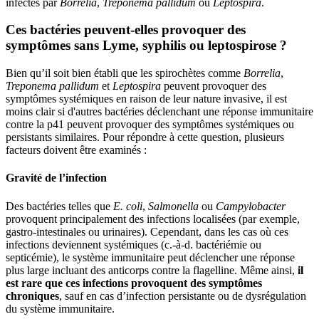
infectés par
Borrelia
,
Treponema pallidum
ou
Leptospira
.
Ces bactéries peuvent-elles provoquer des
symptômes sans Lyme, syphilis ou leptospirose ?
Bien qu’il soit bien établi que les spirochètes comme
Borrelia
,
Treponema pallidum
et
Leptospira
peuvent provoquer des
symptômes systémiques en raison de leur nature invasive, il est
moins clair si d'autres bactéries déclenchant une réponse immunitaire
contre la p41 peuvent provoquer des symptômes systémiques ou
persistants similaires. Pour répondre à cette question, plusieurs
facteurs doivent être examinés :
Gravité de l’infection
Des bactéries telles que
E. coli
,
Salmonella
ou
Campylobacter
provoquent principalement des infections localisées (par exemple,
gastro-intestinales ou urinaires). Cependant, dans les cas où ces
infections deviennent systémiques (c.-à-d. bactériémie ou
septicémie), le système immunitaire peut déclencher une réponse
plus large incluant des anticorps contre la flagelline. Même ainsi,
il
est rare que ces infections provoquent des symptômes
chroniques
, sauf en cas d’infection persistante ou de dysrégulation
du système immunitaire.