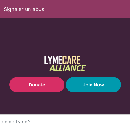
Signaler un abus
Donate
Join Now
ladie de Lyme ?