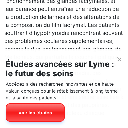
fonctionnement des glandes lacrymales, et
leur carence peut entraîner une réduction de
la production de larmes et des altérations de
la composition du film lacrymal. Les patients
souffrant d'hypothyroïdie rencontrent souvent
des problèmes oculaires supplémentaires,
comme le dysfonctionnement des glandes de
Meibomius, qui perturbe la couche lipidique
×
Études avancées sur Lyme :
du film lacrymal et aggrave l'évaporation. À
le futur des soins
l'inverse, en cas d'hyperthyroïdie, des
conditions telles que l'ophtalmopathie de
Accédez à des recherches innovantes et de haute
Basedow peuvent entraîner une inflammation
valeur, conçues pour le rétablissement à long terme
de la surface oculaire et une sécheresse liée à
et la santé des patients.
l'exposition due au retrait des paupières,
compliquant encore le tableau clinique.
Voir les études