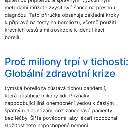
správnou přípravou a správnými výzkumnými
metodami můžete zvýšit své šance na přesnou
diagnózu. Tato příručka obsahuje základní kroky
k přípravě na testy na boreliózu, včetně použití
krevních testů a mikroskopie k identifikaci
borelií.
Proč miliony trpí v tichosti:
Globální zdravotní krize
Lymská borelióza zůstává tichou pandemií,
která postihuje miliony lidí. Příznaky
napodobující jiná onemocnění vedou k častým
špatným diagnózám, což zanechává pacienty
bez léčby. Šiřte povědomí, aby lékaři rozpoznali
složitost této nepochopené nemoci.