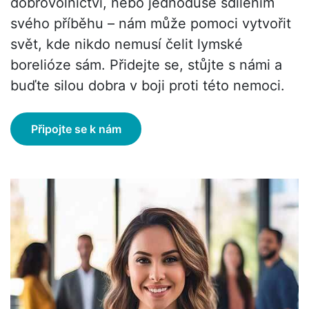
dobrovolnictví, nebo jednoduše sdílením
svého příběhu – nám může pomoci vytvořit
svět, kde nikdo nemusí čelit lymské
borelióze sám. Přidejte se, stůjte s námi a
buďte silou dobra v boji proti této nemoci.
Připojte se k nám