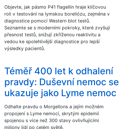
Objevte, jak pásmo P41 flagellin hraje klíčovou
roli v testování na lymskou boreliózu, zejména v
diagnostice pomocí Western blot testů.
Seznamte se s moderními pokroky, které zvyšují
přesnost testů, snižují zkříženou reaktivitu a
vedou ke spolehlivější diagnostice pro lepší
výsledky pacientů.
Téměř 400 let k odhalení
pravdy: Duševní nemoc se
ukazuje jako Lyme nemoc
Odhalte pravdu o Morgellons a jejím možném
propojení s Lyme nemocí, skrytým epidemií
spojenou s více než 300 stavy ovlivňujícími
miliony lidí po celém světě.