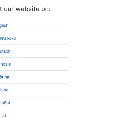
it our website on:
glish
лгарски
utsch
ançais
ština
liano
pañol
lski