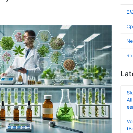
Ελ
Ср
Ne
Ro
Lat
Sl
Al
ee
Vo
(B