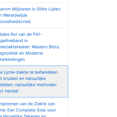
arom Miljoenen in Stilte Lijden:
n Wereldwijde
zondheidscrisis
itieke Rol van de P41-
agellineband in
meziektetesten: Western Blots,
agnostiek en Moderne
twikkelingen
e Lyme-ziekte te behandelen
t kruiden en natuurlijke
ddelen: natuurlijke methoden
or herstel
mptomen van de Ziekte van
me: Een Complete Gids voor
le Mogelijke Tekenen en