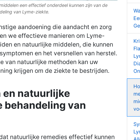
 middelen een effectief onderdeel kunnen zijn van de
Wa
eling van Lyme-ziekte.
Ee
Ge
rnstige aandoening die aandacht en zorg
eken we effectieve manieren om Lyme-
Kr
iden en natuurlijke middelen, die kunnen
Fl
n symptomen en het versnellen van herstel.
Ly
ze van natuurlijke methoden kan uw
Di
ing krijgen om de ziekte te bestrijden.
On
Ho
 en natuurlijke
me
mi
e behandeling van
vo
Sy
Ly
at natuurlijke remedies effectief kunnen
Al