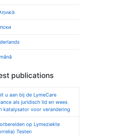
ληνικά
пски
derlands
mână
est publications
uit u aan bij de LymeCare
liance als juridisch lid en wees
n katalysator voor verandering
orbereiden op Lymeziekte
orrelia) Testen