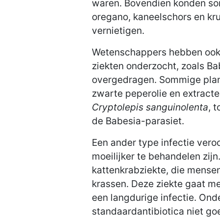
waren. Bovendien konden som
oregano, kaneelschors en kru
vernietigen.
Wetenschappers hebben ook 
ziekten onderzocht, zoals Ba
overgedragen. Sommige plant
zwarte peperolie en extracte
Cryptolepis sanguinolenta
, 
de Babesia-parasiet.
Een ander type infectie vero
moeilijker te behandelen zij
kattenkrabziekte, die mense
krassen. Deze ziekte gaat me
een langdurige infectie. Ond
standaardantibiotica niet g