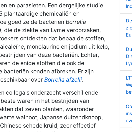
en en parasieten. Een dergelijke studie
In
15 plantaardige chemicaliën en
De
hoe goed ze de bacteriën
Borrelia
zi
i
, die de ziekte van Lyme veroorzaken,
Eu
zoekers ontdekten dat bepaalde stoffen,
aicaleïne, monolaurine en jodium uit kelp,
Du
bestrijden van deze bacteriën. Echter,
Di
ren de enige stoffen die ook de
Ly
 bacteriën konden afbreken. Er zijn
LT
eschikbaar over
Borrelia afzelii
.
We
n collega's onderzocht verschillende
be
 beste waren in het bestrijden van
Oo
dekten dat zeven planten, waaronder
in
zwarte walnoot, Japanse duizendknoop,
ev
Chinese schedelkruid, zeer effectief