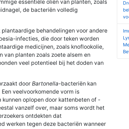
mige essentiële oliën van planten, zoals
Dr
idnagel, de bacteriën volledig
be
vo
plantaardige behandelingen voor andere
Im
Ly
besia-infecties, die door teken worden
Me
aardige medicijnen, zoals knoflookolie,
Be
n van planten zoals zoete alsem en
toonden veel potentieel bij het doden van
orzaakt door
Bartonella
-bacteriën kan
n. Een veelvoorkomende vorm is
n kunnen oplopen door kattenbeten of -
estal vanzelf over, maar soms wordt het
erzoekers ontdekten dat
oed werken tegen deze bacteriën wanneer