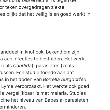
nea cordifolia
effectief is tegen de
oor teken overgedragen ziekte
s blijkt dat het veilig is en goed werkt in
standdeel in knoflook, bekend om zijn
aan infecties te bestrijden. Het werkt
(zoals
Candida
), parasieten (zoals
russen. Een studie toonde aan dat
was in het doden van
Borrelia burgdorferi
,
n Lyme veroorzaakt. Het werkte ook goed
e vergelijkbaar is met malaria. Studies
licine het niveau van Babesia-parasieten
verminderen.