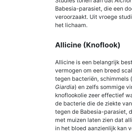
Studies tonen aan dat
Alchor
Babesia-parasiet, die een d
veroorzaakt. Uit vroege studie
het lichaam.
Allicine (Knoflook)
Allicine is een belangrijk be
vermogen om een breed scala 
tegen bacteriën, schimmels 
Giardia
) en zelfs sommige vi
knoflookolie zeer effectief 
de bacterie die de ziekte va
tegen de Babesia-parasiet, di
met muizen laten zien dat al
in het bloed aanzienlijk kan 