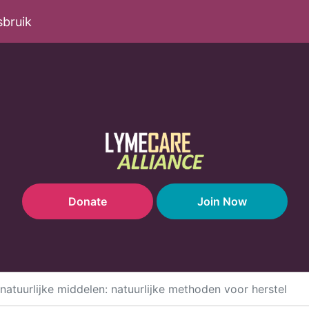
sbruik
Donate
Join Now
atuurlijke middelen: natuurlijke methoden voor herstel