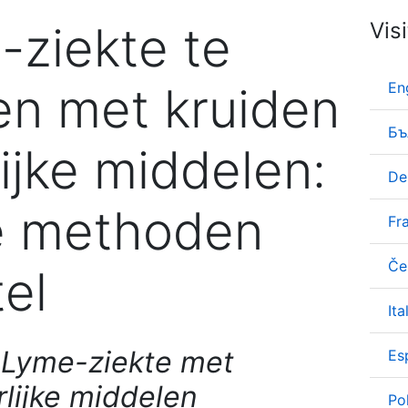
ziekte te
Vis
n met kruiden
En
Бъ
ijke middelen:
De
ke methoden
Fr
Če
el
Ita
 Lyme-ziekte met
Es
rlijke middelen
Po