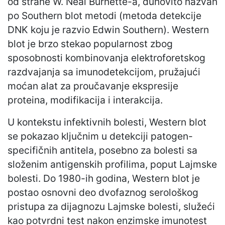
od strane W. Neal Burnette-a, duhovito nazvan
po Southern blot metodi (metoda detekcije
DNK koju je razvio Edwin Southern). Western
blot je brzo stekao popularnost zbog
sposobnosti kombinovanja elektroforetskog
razdvajanja sa imunodetekcijom, pružajući
moćan alat za proučavanje ekspresije
proteina, modifikacija i interakcija.
U kontekstu infektivnih bolesti, Western blot
se pokazao ključnim u detekciji patogen-
specifičnih antitela, posebno za bolesti sa
složenim antigenskih profilima, poput Lajmske
bolesti. Do 1980-ih godina, Western blot je
postao osnovni deo dvofaznog serološkog
pristupa za dijagnozu Lajmske bolesti, služeći
kao potvrdni test nakon enzimske imunotest