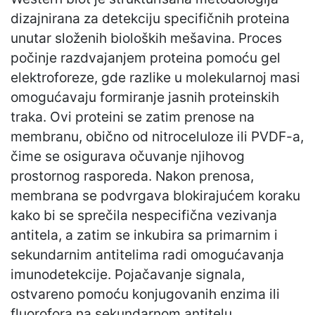
dizajnirana za detekciju specifičnih proteina
unutar složenih bioloških mešavina. Proces
počinje razdvajanjem proteina pomoću gel
elektroforeze, gde razlike u molekularnoj masi
omogućavaju formiranje jasnih proteinskih
traka. Ovi proteini se zatim prenose na
membranu, obično od nitroceluloze ili PVDF-a,
čime se osigurava očuvanje njihovog
prostornog rasporeda. Nakon prenosa,
membrana se podvrgava blokirajućem koraku
kako bi se sprečila nespecifična vezivanja
antitela, a zatim se inkubira sa primarnim i
sekundarnim antitelima radi omogućavanja
imunodetekcije. Pojačavanje signala,
ostvareno pomoću konjugovanih enzima ili
fluorofora na sekundarnom antitelu,