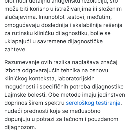
blot nudi detaljnu antigensku rezoluciju, što
može biti korisno u istraživanjima ili složenim
slučajevima. Imunoblot testovi, međutim,
omogućavaju doslednija i skalabilnija rešenja
za rutinsku kliničku dijagnostiku, bolje se
uklapajući u savremene dijagnostičke
zahteve.
Razumevanje ovih razlika naglašava značaj
izbora odgovarajućih tehnika na osnovu
kliničkog konteksta, laboratorijskih
mogućnosti i specifičnih potreba dijagnostike
Lajmske bolesti. Obe metode imaju jedinstven
doprinos širem spektru
serološkog testiranja
,
nudeći prednosti koje se međusobno
dopunjuju u potrazi za tačnom i pouzdanom
dijagnozom.