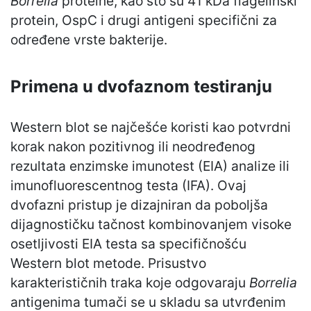
Borrelia
proteine, kao što su 41 kDa flagelinski
protein, OspC i drugi antigeni specifični za
određene vrste bakterije.
Primena u dvofaznom testiranju
Western blot se najčešće koristi kao potvrdni
korak nakon pozitivnog ili neodređenog
rezultata enzimske imunotest (EIA) analize ili
imunofluorescentnog testa (IFA). Ovaj
dvofazni pristup je dizajniran da poboljša
dijagnostičku tačnost kombinovanjem visoke
osetljivosti EIA testa sa specifičnošću
Western blot metode. Prisustvo
karakterističnih traka koje odgovaraju
Borrelia
antigenima tumači se u skladu sa utvrđenim