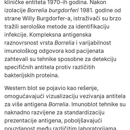
kliničke entiteta 1970-ih godina. Nakon
izolacije
Borrelia burgdorferi
1981. godine od
strane Willy Burgdorfer-a, istraživači su brzo
tražili serološke metode za identifikaciju
infekcije. Kompleksna antigenska
raznovrsnost vrsta
Borrelia
i varijabilnost
imunološkog odgovora kod pacijenata
zahtevali su tehnike sposobne za detekciju
specifičnih antitela protiv različitih
bakterijskih proteina.
Western blot se pojavio kao rešenje,
omogućavajući vizualizaciju vezivanja antitela
za više antigena
Borrelia
. Imunoblot tehnike su
naknadno razvijene za standardizaciju
prezentacije antigena, poboljšavajući
pouzdanost među različitim laboratorijama.