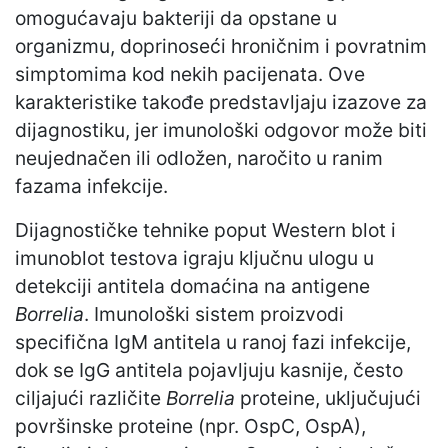
omogućavaju bakteriji da opstane u
organizmu, doprinoseći hroničnim i povratnim
simptomima kod nekih pacijenata. Ove
karakteristike takođe predstavljaju izazove za
dijagnostiku, jer imunološki odgovor može biti
neujednačen ili odložen, naročito u ranim
fazama infekcije.
Dijagnostičke tehnike poput Western blot i
imunoblot testova igraju ključnu ulogu u
detekciji antitela domaćina na antigene
Borrelia
. Imunološki sistem proizvodi
specifična IgM antitela u ranoj fazi infekcije,
dok se IgG antitela pojavljuju kasnije, često
ciljajući različite
Borrelia
proteine, uključujući
površinske proteine (npr. OspC, OspA),