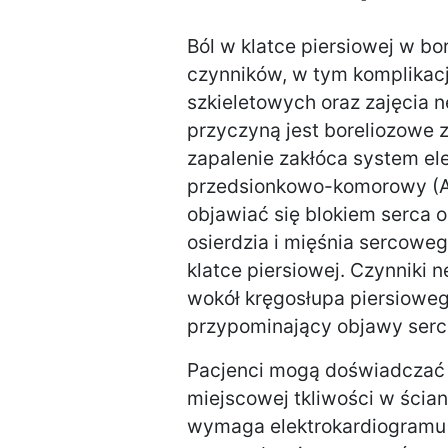
Ból w klatce piersiowej w bo
czynników, w tym komplikac
szkieletowych oraz zajęcia 
przyczyną jest boreliozowe 
zapalenie zakłóca system el
przedsionkowo-komorowy (AV
objawiać się blokiem serca o
osierdzia i mięśnia sercowe
klatce piersiowej. Czynniki 
wokół kręgosłupa piersiowe
przypominający objawy ser
Pacjenci mogą doświadczać p
miejscowej tkliwości w ścian
wymaga elektrokardiogramu 