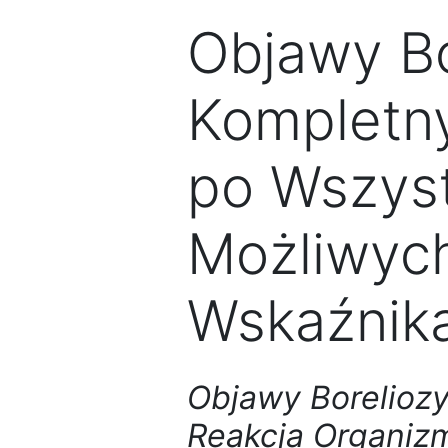
Objawy Bo
Kompletn
po Wszys
Możliwych
Wskaźnik
Objawy Boreliozy:
Reakcja Organiz