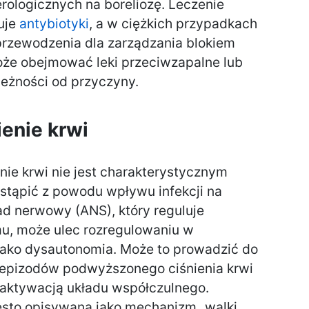
rologicznych na boreliozę. Leczenie
uje
antybiotyki
, a w ciężkich przypadkach
zewodzenia dla zarządzania blokiem
oże obejmować leki przeciwzapalne lub
leżności od przyczyny.
enie krwi
ie krwi nie jest charakterystycznym
stąpić z powodu wpływu infekcji na
d nerwowy (ANS), który reguluje
u, może ulec rozregulowaniu w
e jako dysautonomia. Może to prowadzić do
 epizodów podwyższonego ciśnienia krwi
ktywacją układu współczulnego.
sto opisywana jako mechanizm „walki