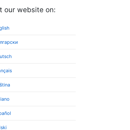
it our website on:
glish
лгарски
utsch
ançais
ština
liano
pañol
lski