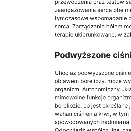
przewodzenia oraz testów se
zaangażowania serca obejm
tymczasowe wspomaganie pr
serca. Zarządzanie bólem m
terapie ukierunkowane, w za
Podwyższone ciśni
Chociaż podwyższone ciśnien
objawem boreliozy, może wy
organizm. Autonomiczny ukła
mimowolne funkcje organizm
boreliozie, co jest określan
wahań ciśnienia krwi, w tym
spowodowanych nadmierną a
Odpowiedź współczulna, czę