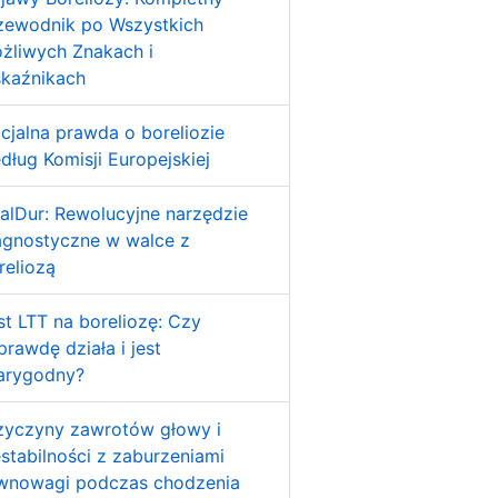
zewodnik po Wszystkich
żliwych Znakach i
kaźnikach
icjalna prawda o boreliozie
dług Komisji Europejskiej
alDur: Rewolucyjne narzędzie
agnostyczne w walce z
reliozą
st LTT na boreliozę: Czy
prawdę działa i jest
arygodny?
zyczyny zawrotów głowy i
estabilności z zaburzeniami
wnowagi podczas chodzenia