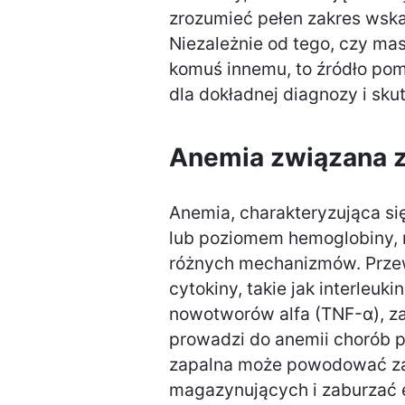
zrozumieć pełen zakres wsk
Niezależnie od tego, czy ma
komuś innemu, to źródło po
dla dokładnej diagnozy i skut
Anemia związana z
Anemia, charakteryzująca si
lub poziomem hemoglobiny, 
różnych mechanizmów. Przew
cytokiny, takie jak interleuki
nowotworów alfa (TNF-α), z
prowadzi do anemii chorób 
zapalna może powodować za
magazynujących i zaburzać 