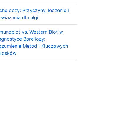
che oczy: Przyczyny, leczenie i
związania dla ulgi
munoblot vs. Western Blot w
agnostyce Boreliozy:
ozumienie Metod i Kluczowych
iosków