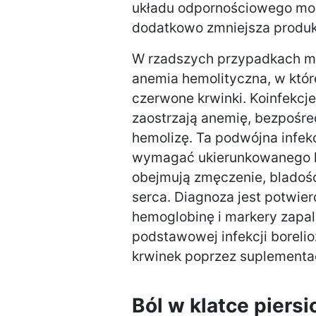
układu odpornościowego może
dodatkowo zmniejsza produk
W rzadszych przypadkach m
anemia hemolityczna, w któr
czerwone krwinki. Koinfekcje 
zaostrzają anemię, bezpośre
hemolizę. Ta podwójna infekc
wymagać ukierunkowanego l
obejmują zmęczenie, bladość,
serca. Diagnoza jest potwie
hemoglobinę i markery zapaln
podstawowej infekcji boreli
krwinek poprzez suplementac
Ból w klatce piers