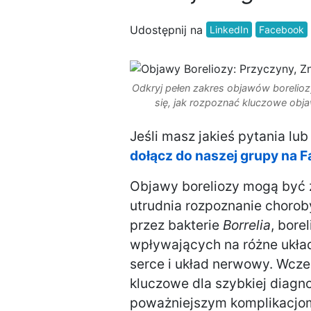
Udostępnij na
LinkedIn
Facebook
Odkryj pełen zakres objawów borelioz
się, jak rozpoznać kluczowe obja
Jeśli masz jakieś pytania lu
dołącz do naszej grupy na 
Objawy boreliozy mogą być z
utrudnia rozpoznanie choro
przez bakterie
Borrelia
, bor
wpływających na różne układ
serce i układ nerwowy. Wcze
kluczowe dla szybkiej diagno
poważniejszym komplikacjo