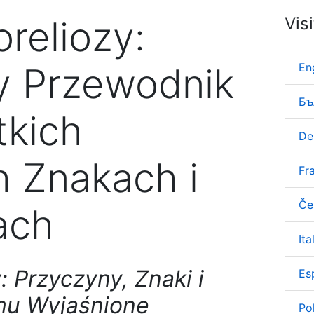
reliozy:
Vis
y Przewodnik
En
Бъ
tkich
De
 Znakach i
Fr
Če
ach
Ita
 Przyczyny, Znaki i
Es
mu Wyjaśnione
Po