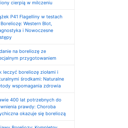
liony cierpią w milczeniu
ążek P41 Flagelliny w testach
 Boreliozę: Western Blot,
agnostyka i Nowoczesne
stępy
danie na boreliozę ze
ecjalnym przygotowaniem
k leczyć boreliozę ziołami i
turalnymi środkami: Naturalne
tody wspomagania zdrowia
awie 400 lat potrzebnych do
awnienia prawdy: Choroba
ychiczna okazuje się boreliozą
jawy Boreliozy: Kompletny