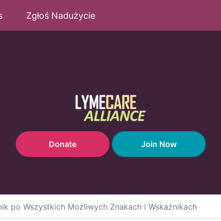
s
Zgłoś Nadużycie
Donate
Join Now
nik po Wszystkich Możliwych Znakach i Wskaźnikach