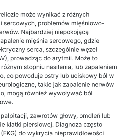
reliozie może wynikać z różnych
ji sercowych, problemów mięśniowo-
nerwów. Najbardziej niepokojącą
zapalenie mięśnia sercowego, gdzie
ektryczny serca, szczególnie węzeł
), prowadząc do arytmii. Może to
 różnym stopniu nasilenia, lub zapaleniem
go, co powoduje ostry lub uciskowy ból w
neurologiczne, takie jak zapalenie nerwów
go, mogą również wywoływać ból
cowe.
alpitacji, zawrotów głowy, omdleń lub
ie klatki piersiowej. Diagnoza często
(EKG) do wykrycia nieprawidłowości