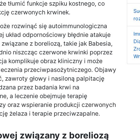
 tłumić funkcje szpiku kostnego, co
Su
cję czerwonych krwinek.
ro
oże rozwinąć się autoimmunologiczna
Im
ej układ odpornościowy błędnie atakuje
Di
związane z boreliozą, takie jak Babesia,
Zr
dnio niszcząc czerwone krwinki poprzez
Wn
ja komplikuje obraz kliniczny i może
eczenia przeciwpasożytniczego. Objawy
 zawroty głowy i nasiloną palpitację
rdzana przez badania krwi na
e, a leczenie obejmuje terapię
ozy oraz wspieranie produkcji czerwonych
ję żelaza i terapie przeciwzapalne.
iowej związany z boreliozą