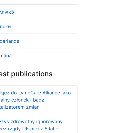
ληνικά
пски
derlands
mână
est publications
łącz do LymeCare Alliance jako
galny członek i bądź
talizatorem zmian
yzys zdrowotny ignorowany
zez rządy UE przez 6 lat –