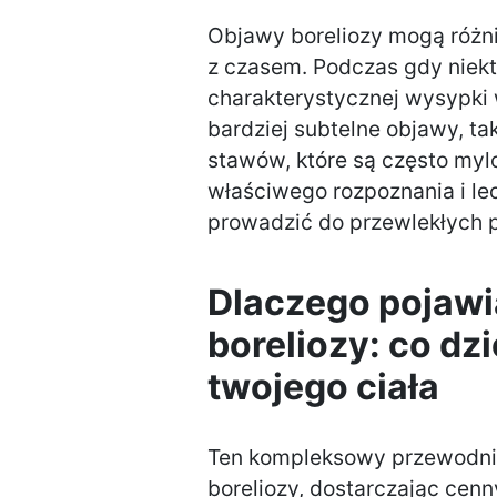
Objawy boreliozy mogą różni
z czasem. Podczas gdy niek
charakterystycznej wysypki w
bardziej subtelne objawy, ta
stawów, które są często myl
właściwego rozpoznania i le
prowadzić do przewlekłych
Dlaczego pojawi
boreliozy: co dz
twojego ciała
Ten kompleksowy przewodni
boreliozy, dostarczając cenn