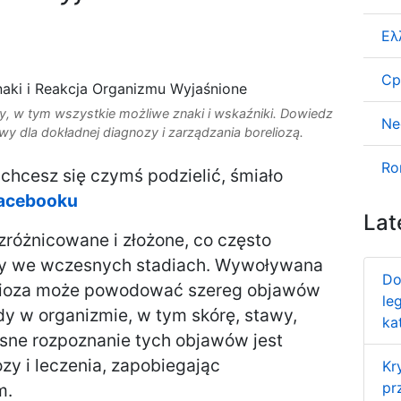
Ελ
Ср
y, w tym wszystkie możliwe znaki i wskaźniki. Dowiedz
Ne
wy dla dokładnej diagnozy i zarządzania boreliozą.
Ro
b chcesz się czymś podzielić, śmiało
Facebooku
Lat
różnicowane i złożone, co często
by we wczesnych stadiach. Wywoływana
Do
elioza może powodować szereg objawów
le
y w organizmie, w tym skórę, stawy,
ka
sne rozpoznanie tych objawów jest
zy i leczenia, zapobiegając
Kr
pr
m.