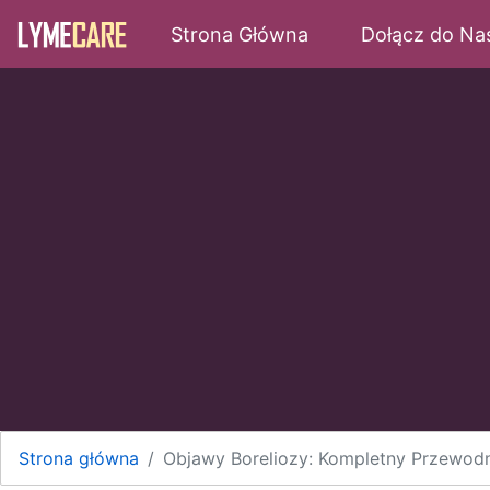
(current)
Strona Główna
Dołącz do Na
Skip to main content
Strona główna
Objawy Boreliozy: Kompletny Przewod