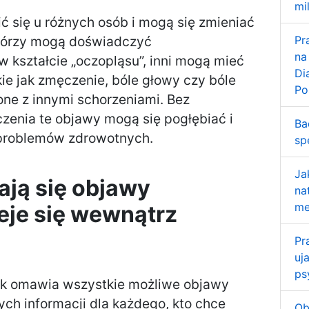
mi
ć się u różnych osób i mogą się zmieniać
tórzy mogą doświadczyć
Pr
na
 kształcie „oczopląsu”, inni mogą mieć
Di
kie jak zmęczenie, bóle głowy czy bóle
Po
one z innymi schorzeniami. Bez
czenia te objawy mogą się pogłębiać i
Ba
 problemów zdrowotnych.
sp
Ja
ają się objawy
na
me
ieje się wewnątrz
Pr
uj
ps
k omawia wszystkie możliwe objawy
ych informacji dla każdego, kto chce
Ob