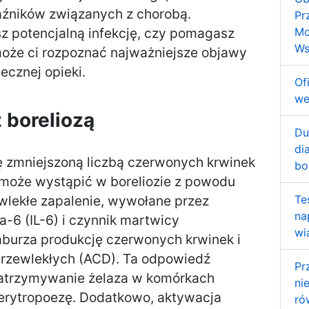
aźników związanych z chorobą.
Pr
sz potencjalną infekcję, czy pomagasz
Mo
Ws
może ci rozpoznać najważniejsze objawy
ecznej opieki.
Of
we
 boreliozą
Du
di
ę zmniejszoną liczbą czerwonych krwinek
bo
może wystąpić w boreliozie z powodu
lekłe zapalenie, wywołane przez
Te
na
na-6 (IL-6) i czynnik martwicy
wi
aburza produkcję czerwonych krwinek i
przewlekłych (ACD). Ta odpowiedź
Pr
trzymywanie żelaza w komórkach
ni
erytropoezę. Dodatkowo, aktywacja
ró