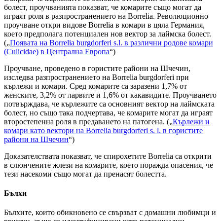
болест, проучванията показват, че комарите също могат да
играят роля в разпространението на Borrelia. Революционно
проучване откри видове Borrelia в комари в цяла Германия,
което предполага потенциален нов вектор за лаймска болест.
(„
Появата на Borrelia burgdorferi s.l. в различни родове комари
(Culicidae) в Централна Европа
“)
Проучване, проведено в гористите райони на Шчечин,
изследва разпространението на Borrelia burgdorferi при
кърлежи и комари. Сред комарите са заразени 1,7% от
женските, 3,2% от ларвите и 1,6% от какавидите. Проучването
потвърждава, че кърлежите са основният вектор на лаймската
болест, но също така подчертава, че комарите могат да играят
второстепенна роля в предаването на патогена. („
Кърлежи и
комари като вектори на Borrelia burgdorferi s. l. в гористите
райони на Шчечин
“)
Доказателствата показват, че спирохетите Borrelia са открити
в слюнчените жлези на комарите, което поражда опасения, че
тези насекоми също могат да пренасят болестта.
Бълхи
Бълхите, които обикновено се свързват с домашни любимци и