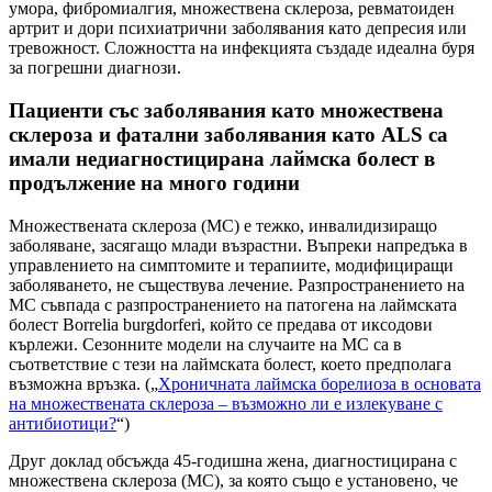
умора, фибромиалгия, множествена склероза, ревматоиден
артрит и дори психиатрични заболявания като депресия или
тревожност. Сложността на инфекцията създаде идеална буря
за погрешни диагнози.
Пациенти със заболявания като множествена
склероза и фатални заболявания като ALS са
имали недиагностицирана лаймска болест в
продължение на много години
Множествената склероза (МС) е тежко, инвалидизиращо
заболяване, засягащо млади възрастни. Въпреки напредъка в
управлението на симптомите и терапиите, модифициращи
заболяването, не съществува лечение. Разпространението на
МС съвпада с разпространението на патогена на лаймската
болест Borrelia burgdorferi, който се предава от иксодови
кърлежи. Сезонните модели на случаите на МС са в
съответствие с тези на лаймската болест, което предполага
възможна връзка. („
Хроничната лаймска борелиоза в основата
на множествената склероза – възможно ли е излекуване с
антибиотици?
“)
Друг доклад обсъжда 45-годишна жена, диагностицирана с
множествена склероза (МС), за която също е установено, че