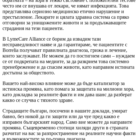
обратната – на хора в тежко състояние с положителни тестове
често им се внушава от лекари, че нямат инфекцията. Това
представлява сериозно медицинско етично нарушение и
престъпление. Лекарите и цялата здравна система са пряко
отговорни за унищожените животи и за продължаващите
страдания на тези пациенти.
В LymeCare Alliance се борим да извадим тази
несправедливост наяве и да гарантираме, че пациентите с
Borrelia получават правилната диагноза, грижа и лечение,
които заслужават. Не можем да го постигнем сами – нуждаем
се от подкрепата на медиите, за да разкрием това системно
пренебрежение и да спасим животи, като направим истината
достъпна за обществото.
Вашето най-високо влияние може да бъде катализатор за
истинска промяна, като помага за защитата на милиони хора,
като докладва за реалните факти и им дава шанс да разберат
какво се случва с тяхното здраве.
Страдащите българи, посочени в нашите доклади, умират
бавно, без никой да ги защити или да чуе пред какво е
изправен българският народ. Само вие можете да направите
промяна. Същевременно стотици хиляди други в страната
разчитат на вас за разпространение на реалните научни факти
и възможностите за по-точна диагноза.