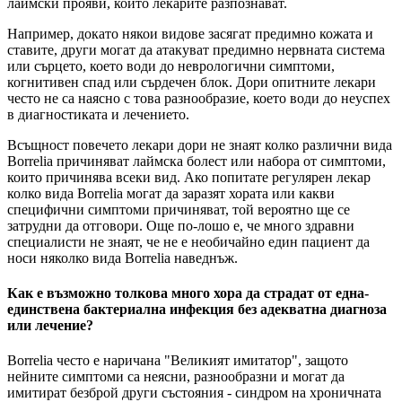
лаймски прояви, които лекарите разпознават.
Например, докато някои видове засягат предимно кожата и
ставите, други могат да атакуват предимно нервната система
или сърцето, което води до неврологични симптоми,
когнитивен спад или сърдечен блок. Дори опитните лекари
често не са наясно с това разнообразие, което води до неуспех
в диагностиката и лечението.
Всъщност повечето лекари дори не знаят колко различни вида
Borrelia причиняват лаймска болест или набора от симптоми,
които причинява всеки вид. Ако попитате регулярен лекар
колко вида Borrelia могат да заразят хората или какви
специфични симптоми причиняват, той вероятно ще се
затрудни да отговори. Още по-лошо е, че много здравни
специалисти не знаят, че не е необичайно един пациент да
носи няколко вида Borrelia наведнъж.
Как е възможно толкова много хора да страдат от една-
единствена бактериална инфекция без адекватна диагноза
или лечение?
Borrelia често е наричана "Великият имитатор", защото
нейните симптоми са неясни, разнообразни и могат да
имитират безброй други състояния - синдром на хроничната