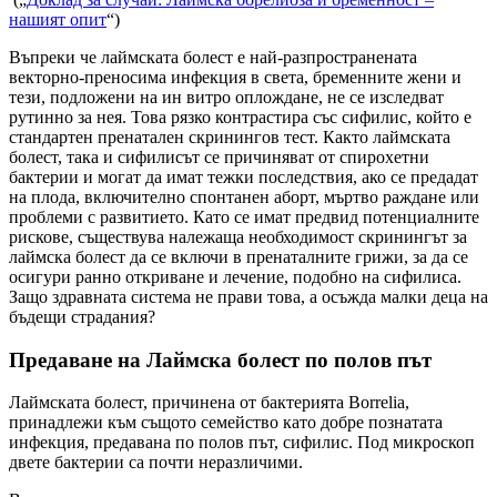
нашият опит
“)
Въпреки че лаймската болест е най-разпространената
векторно-преносима инфекция в света, бременните жени и
тези, подложени на ин витро оплождане, не се изследват
рутинно за нея. Това рязко контрастира със сифилис, който е
стандартен пренатален скринингов тест. Както лаймската
болест, така и сифилисът се причиняват от спирохетни
бактерии и могат да имат тежки последствия, ако се предадат
на плода, включително спонтанен аборт, мъртво раждане или
проблеми с развитието. Като се имат предвид потенциалните
рискове, съществува належаща необходимост скринингът за
лаймска болест да се включи в пренаталните грижи, за да се
осигури ранно откриване и лечение, подобно на сифилиса.
Защо здравната система не прави това, а осъжда малки деца на
бъдещи страдания?
Предаване на Лаймска болест по полов път
Лаймската болест, причинена от бактерията Borrelia,
принадлежи към същото семейство като добре познатата
инфекция, предавана по полов път, сифилис. Под микроскоп
двете бактерии са почти неразличими.