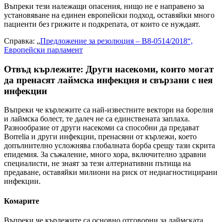
Въпреки тези належащи опасения, нищо не е направено за
установяване на единен европейски подход, оставяйки много
пациенти без грижите и подкрепата, от които се нуждаят.
Справка: „
Предложение за резолюция – B8-0514/2018“,
Европейски парламент
Отвъд кърлежите: Други насекоми, които могат
да пренасят лаймска инфекция и свързани с нея
инфекции
Въпреки че кърлежите са най-известните вектори на борелия
и лаймска болест, те далеч не са единствената заплаха.
Разнообразие от други насекоми са способни да предават
Borrelia и други инфекции, пренасяни от кърлежи, което
допълнително усложнява глобалната борба срещу тази скрита
епидемия. За съжаление, много хора, включително здравни
специалисти, не знаят за тези алтернативни пътища на
предаване, оставяйки милиони на риск от недиагностицирани
инфекции.
Комарите
Въпреки че кърлежите са основно отговорни за лаймската