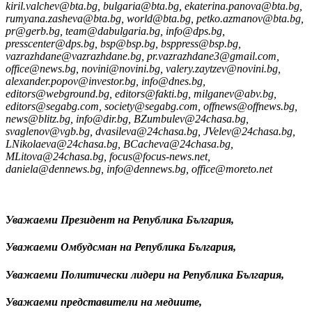
kiril.valchev@bta.bg, bulgaria@bta.bg, ekaterina.panova@bta.bg,
rumyana.zasheva@bta.bg, world@bta.bg, petko.azmanov@bta.bg,
pr@gerb.bg, team@dabulgaria.bg, info@dps.bg,
presscenter@dps.bg, bsp@bsp.bg, bsppress@bsp.bg,
vazrazhdane@vazrazhdane.bg, pr.vazrazhdane3@gmail.com,
office@news.bg, novini@novini.bg, valery.zaytzev@novini.bg,
alexander.popov@investor.bg, info@dnes.bg,
editors@webground.bg, editors@fakti.bg, milganev@abv.bg,
editors@segabg.com, society@segabg.com, offnews@offnews.bg,
news@blitz.bg, info@dir.bg, BZumbulev@24chasa.bg,
svaglenov@vgb.bg, dvasileva@24chasa.bg, JVelev@24chasa.bg,
LNikolaeva@24chasa.bg, BCacheva@24chasa.bg,
MLitova@24chasa.bg, focus@focus-news.net,
daniela@dennews.bg, info@dennews.bg, office@moreto.net
Уважаеми Президент на Република България,
Уважаеми Омбудсман на Република България,
Уважаеми Политически лидери на Република България,
Уважаеми представители на медиите,