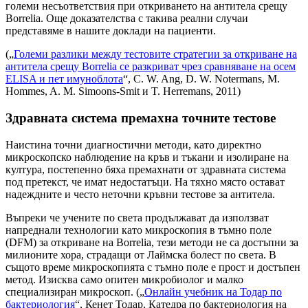
големи несъответствия при откриването на антитела срещу
Borrelia. Още доказателства с такива реални случаи
представяме в нашите доклади на пациенти.
(„
Големи разлики между тестовите стратегии за откриване на
антитела срещу Borrelia се разкриват чрез сравняване на осем
ELISA и пет имуноблота
“, C. W. Ang, D. W. Notermans, M.
Hommes, A. M. Simoons-Smit и T. Herremans, 2011)
Здравната система премахна точните тестове
Наистина точни диагностични методи, като директно
микроскопско наблюдение на кръв и тъкани и изолиране на
култура, постепенно бяха премахнати от здравната система
под претекст, че имат недостатъци. На тяхно място остават
надеждните и често неточни кръвни тестове за антитела.
Въпреки че учените по света продължават да използват
напреднали технологии като микроскопия в тъмно поле
(DFM) за откриване на Borrelia, тези методи не са достъпни за
милионите хора, страдащи от Лаймска болест по света. В
същото време микроскопията с тъмно поле е прост и достъпен
метод. Изисква само опитен микробиолог и малко
специализиран микроскоп. („
Онлайн учебник на Тодар по
бактериология
“, Кенет Тодар, Катедра по бактериология на