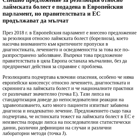
лаймската болест е подадена в Европейския
парламент, но правителствата и ЕС
продължават да мълчат
През 2018 г. в Европейския парламент е внесено предложение
за резолюция относно лаймската болест (борелиоза), което
насочва вниманието към критичните пропуски в
диагностиката, лечението и осведомеността за това все по-
разпространено заболяване. Въпреки това предложение
правителствата в цяла Европа останаха мълчаливи, без да
предприемат действия за справяне с проблема.
Резолюцията подчертава ключови опасения, особено че няма
европейски консенсус относно лечението, диагностиката и
скрининга на лаймската болест и че националните практики
се различават значително (точка E). Тази липса на
стандартизация доведе до непоследователни реакции на
здравеопазването, като много пациенти изпитват забавена
диагноза и неадекватно лечение. Предложението също така
подчертава, че истинската тежест на лаймската болест в ЕС е
неизвестна поради липса на последователни статистически
данни, различни дефиниции на случаи и различни
лабораторни методи (точка J).