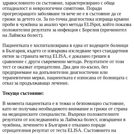
здравословното си състояние, характеризирано с обща
отпадналост и неврологични симптоми. Поради
прогресиращото заболяване тя вече не е в състояние да се
грижи за детето си. За по-точна диагностика изпраща кръвни
проби в чужбина за анализ чрез метода ELISpot, който показва
положителни резултати за инфекция с Борелия (причинител
на Лаймска болест).
Пациентката е хоспитализирана в една от водещите болници
в България, където се извършва изследване чрез стандартния
евтин за страната метод ELISA, е доказано грешен в
сравнение с други съвременни методи. Резултатите от този
тест се оказват отрицателни. Два дни по-късно, без
предприемане на допълнителни диагностични или
терапевтични мерки, пациентката е изписана от болницата с
отказ за продължаващо лечение.
Текущо състояние:
В момента пациентката е в тежко и безпомощно състояние,
като не получава необходимото внимание и грижи от страна
на медицинските специалисти. Въпреки положителните
резултати от изследванията за Лаймска болест, извършени в
чужбина, лечението в България е отказано поради
отрицателния резултат от теста ELISA. Състоянието на