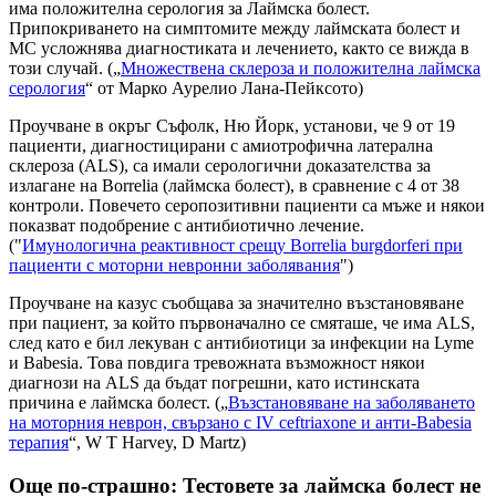
има положителна серология за Лаймска болест.
Припокриването на симптомите между лаймската болест и
МС усложнява диагностиката и лечението, както се вижда в
този случай. („
Множествена склероза и положителна лаймска
серология
“ от Марко Аурелио Лана-Пейксото)
Проучване в окръг Съфолк, Ню Йорк, установи, че 9 от 19
пациенти, диагностицирани с амиотрофична латерална
склероза (ALS), са имали серологични доказателства за
излагане на Borrelia (лаймска болест), в сравнение с 4 от 38
контроли. Повечето серопозитивни пациенти са мъже и някои
показват подобрение с антибиотично лечение.
("
Имунологична реактивност срещу Borrelia burgdorferi при
пациенти с моторни невронни заболявания
")
Проучване на казус съобщава за значително възстановяване
при пациент, за който първоначално се смяташе, че има ALS,
след като е бил лекуван с антибиотици за инфекции на Lyme
и Babesia. Това повдига тревожната възможност някои
диагнози на ALS да бъдат погрешни, като истинската
причина е лаймска болест. („
Възстановяване на заболяването
на моторния неврон, свързано с IV ceftriaxone и анти-Babesia
терапия
“, W T Harvey, D Martz)
Още по-страшно: Тестовете за лаймска болест не