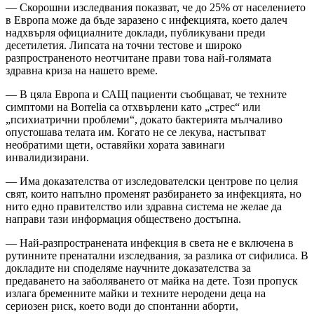
— Скорошни изследвания показват, че до 25% от населението
в Европа може да бъде заразено с инфекцията, което далеч
надхвърля официалните доклади, публикувани преди
десетилетия. Липсата на точни тестове и широко
разпространеното неотчитане прави това най-голямата
здравна криза на нашето време.
— В цяла Европа и САЩ пациенти съобщават, че техните
симптоми на Borrelia са отхвърлени като „стрес“ или
„психиатрични проблеми“, докато бактерията мълчаливо
опустошава телата им. Когато не се лекува, настъпват
необратими щети, оставяйки хората завинаги
инвалидизирани.
— Има доказателства от изследователски центрове по целия
свят, които напълно променят разбирането за инфекцията, но
нито едно правителство или здравна система не желае да
направи тази информация обществено достъпна.
— Най-разпространената инфекция в света не е включена в
рутинните пренатални изследвания, за разлика от сифилиса. В
докладите ни споделяме научните доказателства за
предаването на заболяването от майка на дете. Този пропуск
излага бременните майки и техните неродени деца на
сериозен риск, което води до спонтанни аборти,