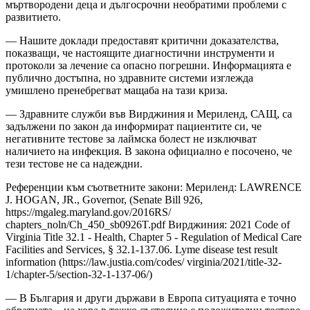
мъртвородени деца и дългосрочни необратими проблеми с
развитието.
— Нашите доклади предоставят критични доказателства,
показващи, че настоящите диагностични инструменти и
протоколи за лечение са опасно погрешни. Информацията е
публично достъпна, но здравните системи изглежда
умишлено пренебрегват мащаба на тази криза.
— Здравните служби във Вирджиния и Мериленд, САЩ, са
задължени по закон да информират пациентите си, че
негативните тестове за лаймска болест не изключват
наличието на инфекция. В закона официално е посочено, че
тези тестове не са надеждни.
Референции към съответните закони: Мериленд: LAWRENCE
J. HOGAN, JR., Governor, (Senate Bill 926,
https://mgaleg.maryland.gov/2016RS/
chapters_noln/Ch_450_sb0926T.pdf Вирджиния: 2021 Code of
Virginia Title 32.1 - Health, Chapter 5 - Regulation of Medical Care
Facilities and Services, § 32.1-137.06. Lyme disease test result
information (https://law.justia.com/codes/ virginia/2021/title-32-
1/chapter-5/section-32-1-137-06/)
— В България и други държави в Европа ситуацията е точно