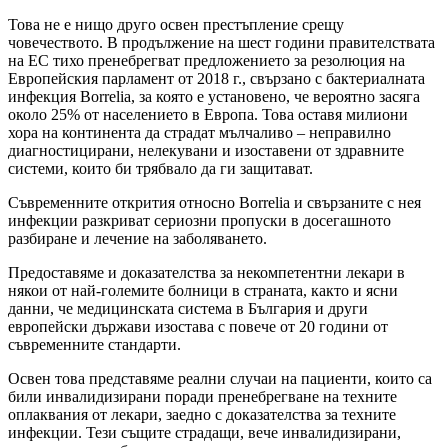
Това не е нищо друго освен престъпление срещу
човечеството. В продължение на шест години правителствата
на ЕС тихо пренебрегват предложението за резолюция на
Европейския парламент от 2018 г., свързано с бактериалната
инфекция Borrelia, за която е установено, че вероятно засяга
около 25% от населението в Европа. Това оставя милиони
хора на континента да страдат мълчаливо – неправилно
диагностицирани, нелекувани и изоставени от здравните
системи, които би трябвало да ги защитават.
Съвременните открития относно Borrelia и свързаните с нея
инфекции разкриват сериозни пропуски в досегашното
разбиране и лечение на заболяването.
Предоставяме и доказателства за некомпетентни лекари в
някои от най-големите болници в страната, както и ясни
данни, че медицинската система в България и други
европейски държави изостава с повече от 20 години от
съвременните стандарти.
Освен това представяме реални случаи на пациенти, които са
били инвалидизирани поради пренебрегване на техните
оплаквания от лекари, заедно с доказателства за техните
инфекции. Тези същите страдащи, вече инвалидизирани,