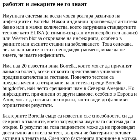
работят и лекарите не го знаят
Имунната система на всеки човек реагира различно на
инфекциите с Borrelia. Някои индивиди произвеждат антитела
бавно или в малки количества, което затруднява стандартните
тестове като ELISA (ензимно-свързан имуносорбентен анализ)
или Western blot за откриване на инфекцията, особено в
ранните или късните стадии на заболяването. Това означава,
че ако направите теста в неподходящ момент, може да не
знаете, че имате инфекцията.
Има над 20 известни вида Borrelia, които могат да причинят
лаймска болест, всеки от които представлява уникални
предизвикателства за тестване. Повечето тестове са
предназначени за откриване на антитела срещу Borrelia
burgdorferi, най-често срещаният щам в Северна Америка. Но
инфекциите, причинени от други щамове, особено в Европа и
Азия, могат да останат неоткрити, което води до фалшиви
отрицателни резултати.
Бактериите Borrelia също са известни със способността си да
се крият в тъканите, което затруднява имунната система да ги
открие. В резултат на това пациентите може да не произведат
достатъчно антитела за тест, въпреки че бактериите остават
активни в телата им. След като бактерията проникне в мозъка,