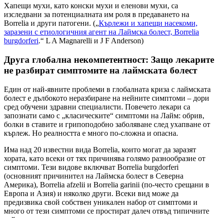
Хапещи мухи, като конски мухи и еленови мухи, са
изследвани за потенциалната им роля в предаването на
Borrelia и други патогени. („
Кърлежи и хапещи насекоми,
заразени с етиологичния агент на Лаймска болест, Borrelia
burgdorferi
.“ L A Magnarelli и J F Anderson)
Друга глобална некомпетентност: Защо лекарите
не разбират симптомите на лаймската болест
Един от най-явните проблеми в глобалната криза с лаймската
болест е дълбокото неразбиране на нейните симптоми – дори
сред обучени здравни специалисти. Повечето лекари са
запознати само с „класическите“ симптоми на Лайм: обрив,
болки в ставите и грипоподобно заболяване след ухапване от
кърлеж. Но реалността е много по-сложна и опасна.
Има над 20 известни вида Borrelia, които могат да заразят
хората, като всеки от тях причинява голямо разнообразие от
симптоми. Тези видове включват Borrelia burgdorferi
(основният причинител на Лаймска болест в Северна
Америка), Borrelia afzelii и Borrelia garinii (по-често срещани в
Европа и Азия) и няколко други. Всеки вид може да
предизвика свой собствен уникален набор от симптоми и
много от тези симптоми се простират далеч отвъд типичните