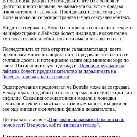
В новаторско разкритие изследователите сега оспорват
дългогодишното вярване, че лаймската болест се предава
изключително от кърлежи. Нови доказателства сочат, че
Borrelia може би се разпространява и чрез сексуален контакт.
В един експеримент, Borrelia е открита в гениталните секрети
на инфектирани с Лаймска болест индивиди, включително
хетеросексуални двойки, които са имали незащитен секс.
Последствията от това откритие са зашеметяващи, което
предполага много по-широк път на предаване, отколкото се
смяташе досега, и потенциално засяга още милиони хора по
света. Цитираният научен доклад е „
Полово предаване на
лаймска болест: предизвикателство за парадигмата на
болестта, пренасяна от кърлежи
“.
Още проучвания предполагат, че Borrelia може да се предава
между хората, подобно на полово предаваните инфекции като
сифилис. Сведения от животински модели и човешки
генитални секрети загатват за тази възможност, въпреки че
все още липсват окончателни финални доказателства.
Цитираната статия е „
Предаване на лаймска борелиоза по
полов път? Въпросът, който изисква отговор
“.
Спешно предложение за резолюция относно