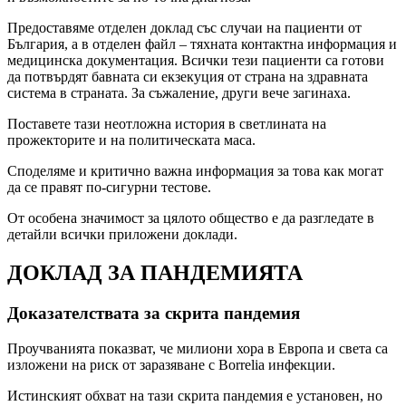
Предоставяме отделен доклад със случаи на пациенти от
България, а в отделен файл – тяхната контактна информация и
медицинска документация. Всички тези пациенти са готови
да потвърдят бавната си екзекуция от страна на здравната
система в страната. За съжаление, други вече загинаха.
Поставете тази неотложна история в светлината на
прожекторите и на политическата маса.
Споделяме и критично важна информация за това как могат
да се правят по-сигурни тестове.
От особена значимост за цялото общество е да разгледате в
детайли всички приложени доклади.
ДОКЛАД ЗА ПАНДЕМИЯТА
Доказателствата за скрита пандемия
Проучванията показват, че милиони хора в Европа и света са
изложени на риск от заразяване с Borrelia инфекции.
Истинският обхват на тази скрита пандемия е установен, но