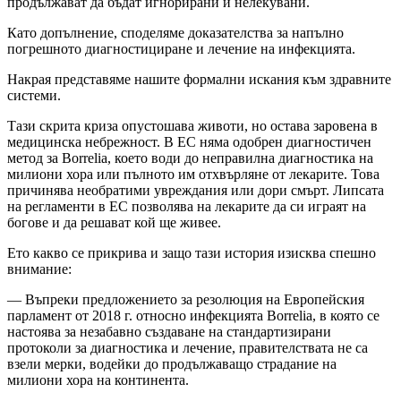
продължават да бъдат игнорирани и нелекувани.
Като допълнение, споделяме доказателства за напълно
погрешното диагностициране и лечение на инфекцията.
Накрая представяме нашите формални искания към здравните
системи.
Тази скрита криза опустошава животи, но остава заровена в
медицинска небрежност. В ЕС няма одобрен диагностичен
метод за Borrelia, което води до неправилна диагностика на
милиони хора или пълното им отхвърляне от лекарите. Това
причинява необратими увреждания или дори смърт. Липсата
на регламенти в ЕС позволява на лекарите да си играят на
богове и да решават кой ще живее.
Ето какво се прикрива и защо тази история изисква спешно
внимание:
— Въпреки предложението за резолюция на Европейския
парламент от 2018 г. относно инфекцията Borrelia, в която се
настоява за незабавно създаване на стандартизирани
протоколи за диагностика и лечение, правителствата не са
взели мерки, водейки до продължаващо страдание на
милиони хора на континента.