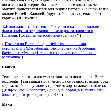
гризачи, също са идентифицирани като потенциални
носители на бактерии Borrelia. Всъщност е доказано, че
бълхите приютяват и пренасят редица патогени, включително
видове Borrelia, Bartonella (друго заболяване, пренасяно от
кърлежи) и Rickettsia.
(„
Нови данни за патогенни бактерии в различни видове
бълхи, събрани от домашни и околодомни животни в
Испания. Потенциална зоонотична заплаха?
“)
(„
Появата на Borrelia burgdorferi sensu lato в някои
ектопаразити (Mesostigmata, Siphonaptera) на Apodemus
flavicollis и Myodes glareolus в избрани места в Чешката
република
")
Въшки
Телесните въшки са документирани като носители на Borrelia
recurrentis. Тези въшки могат лесно да се разпространяват сред
хората, особено в условия, при които хората живеят наблизо.
(„
Инфекциозни болести“, Дейвид А. Уоръл, в Инфекциозни
болести (четвърто издание)
, 2017 г.)
Мухи