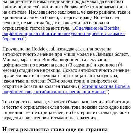
на пациентите и някои индивиди продължават да изпитват
клинично или субклинично заболяване без откриваеми нива
на антитела. Изследването заключава, че както ранната, така и
хроничната лаймска болест, с персистираща Borrelia след
лечение, не могат да бъдат изключени въз основа на
отрицателни тестове за антитела. („
Оцеляване на Borrelia
burgdorferi при антибиотично лекувани пациенти с лаймска
борелиоза
“)
Проучване на Hodzic et al. изследва ефективността на
антибиотичното лечение при миши модел на Лаймска болест.
Мишки, заразени с Borrelia burgdorferi, са лекувани с
цефтриаксон по време на ранен (3 седмици) и хроничен (4
месеца) стадий на инфекция. Докато антибиотичното лечение
прави мишките последователно отрицателни за култура,
някои тъкани остават PCR-положителни и спирохети са
открити в богати на колаген тъкани. ("
Устойчивост на Borrelia
burgdorferi след антибиотично лечение при мишки
")
Това просто означава, че когато бъдат назначени антибиотици
и тестът е отрицателен след това, това показва само едно нещо
- кръвният тест е отрицателен, но бактериите остават дълбоко
вградени в колагеновите тъкани на заразените.
И сега реалността става още по-страшна