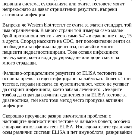
нервната система, сухожилията или очите, тестовете могат
непрекъснато да дават отрицателни резултати, въпреки
активната инфекция.
Въпреки че Western blot тестът се счита за златен стандарт, той
има ограничения. В много страни той измерва само малък
брой протеинови ленти - често само 5-7 - в сравнение с над 15
в други. Според насоките на CDC, пет положителни ленти са
необходими за официална диагноза, оставяйки много
пациенти недиагностицирани. Това оставя инфекциите
нелекувани, което води до увреждане или дори смърт за
много страдащи.
Фалшиво-отрицателните резултати от ELISA тестовете са
основна пречка за идентифициране на лаймската болест. Тези
тестове, поради ниската си чувствителност, често не успяват
да открият инфекцията, което забавя лечението. Лекарите
трябва да спрат да разчитат единствено на ELISA тестове за
диагностика, тъй като този метод често пропуска активни
инфекции.
Скорошно проучване разкри значителни проблеми с
настоящите диагностични тестове за лаймска болест, особено
с широко използвания тест ELISA. Изследователите сравняват
осем различни системи ELISA и пет имуноблота, разкривайки