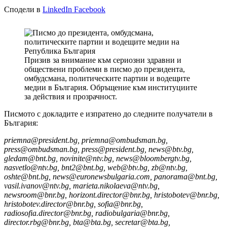
Сподели в
LinkedIn
Facebook
Призив за внимание към сериозни здравни и
обществени проблеми в писмо до президента,
омбудсмана, политическите партии и водещите
медии в България. Обръщение към институциите
за действия и прозрачност.
Писмото с докладите е изпратено до следните получатели в
България:
priemna@president.bg, priemna@ombudsman.bg,
press@ombudsman.bg, press@president.bg, news@btv.bg,
gledam@bnt.bg, novinite@ntv.bg, news@bloombergtv.bg,
nasvetlo@ntv.bg, bnt2@bnt.bg, web@btv.bg, zb@ntv.bg,
oshte@bnt.bg, news@euronewsbulgaria.com, panorama@bnt.bg,
vasil.ivanov@ntv.bg, marieta.nikolaeva@ntv.bg,
newsroom@bnr.bg, horizont.director@bnr.bg, hristobotev@bnr.bg,
hristobotev.director@bnr.bg, sofia@bnr.bg,
radiosofia.director@bnr.bg, radiobulgaria@bnr.bg,
director.rbg@bnr.bg, bta@bta.bg, secretar@bta.bg,