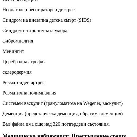
Неонатален респираторен дистрес
Синдром на внезапна детска смърт (SIDS)
Синдром на хроничната умора
фибромиалгия
Менингит
Церебрална атрофия
склеродермия
Ревматоиден артрит
Ревматична полимиалгия
Системен васкулит (грануломатоза на Wegener, васкулит)
Деменция (предстарческа деменция, обратима деменция)
Във файла има още над 320 потвърдени състояния.
Медицинска небрежност: Престъпление срещу