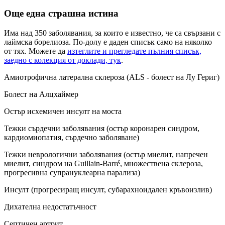
Още една страшна истина
Има над 350 заболявания, за които е известно, че са свързани с
лаймска борелиоза. По-долу е даден списък само на няколко
от тях. Можете да
изтеглите и прегледате пълния списък,
заедно с колекция от доклади, тук
.
Амиотрофична латерална склероза (ALS - болест на Лу Гериг)
Болест на Алцхаймер
Остър исхемичен инсулт на моста
Тежки сърдечни заболявания (остър коронарен синдром,
кардиомиопатия, сърдечно заболяване)
Тежки неврологични заболявания (остър миелит, напречен
миелит, синдром на Guillain-Barré, множествена склероза,
прогресивна супрануклеарна парализа)
Инсулт (прогресиращ инсулт, субарахноидален кръвоизлив)
Дихателна недостатъчност
Септичен артрит