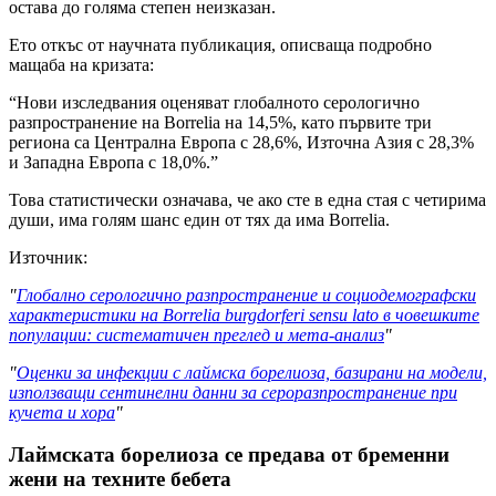
остава до голяма степен неизказан.
Ето откъс от научната публикация, описваща подробно
мащаба на кризата:
“Нови изследвания оценяват глобалното серологично
разпространение на Borrelia на 14,5%, като първите три
региона са Централна Европа с 28,6%, Източна Азия с 28,3%
и Западна Европа с 18,0%.”
Това статистически означава, че ако сте в една стая с четирима
души, има голям шанс един от тях да има Borrelia.
Източник:
"
Глобално серологично разпространение и социодемографски
характеристики на Borrelia burgdorferi sensu lato в човешките
популации: систематичен преглед и мета-анализ
"
"
Оценки за инфекции с лаймска борелиоза, базирани на модели,
използващи сентинелни данни за сероразпространение при
кучета и хора
"
Лаймската борелиоза се предава от бременни
жени на техните бебета