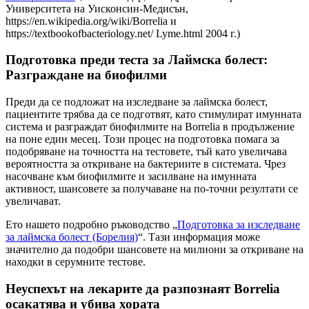
Университета на Уисконсин-Медисън,
https://en.wikipedia.org/wiki/Borrelia и
https://textbookofbacteriology.net/ Lyme.html 2004 г.)
Подготовка преди теста за Лаймска болест:
Разграждане на биофилми
Преди да се подложат на изследване за лаймска болест,
пациентите трябва да се подготвят, като стимулират имунната
система и разграждат биофилмите на Borrelia в продължение
на поне един месец. Този процес на подготовка помага за
подобряване на точността на тестовете, тъй като увеличава
вероятността за откриване на бактериите в системата. Чрез
насочване към биофилмите и засилване на имунната
активност, шансовете за получаване на по-точни резултати се
увеличават.
Ето нашето подробно ръководство „
Подготовка за изследване
за лаймска болест (Борелия)
“. Тази информация може
значително да подобри шансовете на милиони за откриване на
находки в серумните тестове.
Неуспехът на лекарите да разпознаят Borrelia
осакатява и убива хората