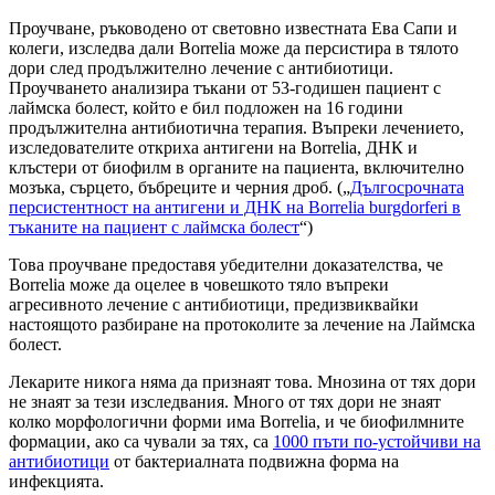
Проучване, ръководено от световно известната Ева Сапи и
колеги, изследва дали Borrelia може да персистира в тялото
дори след продължително лечение с антибиотици.
Проучването анализира тъкани от 53-годишен пациент с
лаймска болест, който е бил подложен на 16 години
продължителна антибиотична терапия. Въпреки лечението,
изследователите откриха антигени на Borrelia, ДНК и
клъстери от биофилм в органите на пациента, включително
мозъка, сърцето, бъбреците и черния дроб. („
Дългосрочната
персистентност на антигени и ДНК на Borrelia burgdorferi в
тъканите на пациент с лаймска болест
“)
Това проучване предоставя убедителни доказателства, че
Borrelia може да оцелее в човешкото тяло въпреки
агресивното лечение с антибиотици, предизвиквайки
настоящото разбиране на протоколите за лечение на Лаймска
болест.
Лекарите никога няма да признаят това. Мнозина от тях дори
не знаят за тези изследвания. Много от тях дори не знаят
колко морфологични форми има Borrelia, и че биофилмните
формации, ако са чували за тях, са
1000 пъти по-устойчиви на
антибиотици
от бактериалната подвижна форма на
инфекцията.