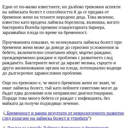
Един от по-малко известните, но дълбоко тревожни аспекти
на лаймската болест е способността й да се предава от
бременни жени на техните неродени деца. Това явление,
известно като вродена лаймска борелиоза, възниква, когато
бактерията Borrelia премине плацентарната бариера,
заразявайки плода по време на бременност.
Проучванията показват, че нелекуваната лаймска болест при
бременни жени може да доведе до сериозни усложнения за
бебето, включително спонтанен аборт, мъртво раждане,
преждевременно раждане и проблеми с развитието след
раждането. Бактериите могат да заразят мозъка, сърцето и
други жизненоважни органи на плода, потенциално водещи
до дългосрочни здравословни проблеми.
Още по-тревожно е, че много бременни жени не знаят, че
имат лаймска болест, тъй като нейните симптоми могат да
бъдат едва доловими или неправилно диагностицирани.
Поради това много бебета се раждат с инфекцията, без
майката да получи подходящо лечение.
(„
Бременност и ранни резултати от неврологичното развитие
след излагане на лаймска болест в утробата
“)
(„
Доклад за случай: Лаймска борелиоза и бременност –