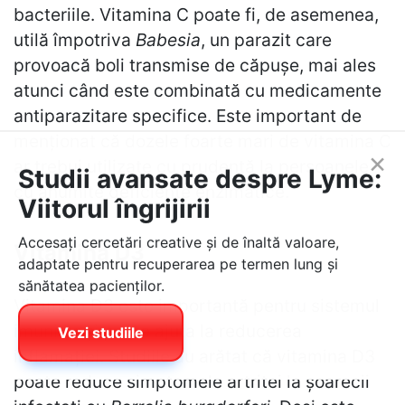
bacteriile. Vitamina C poate fi, de asemenea,
utilă împotriva
Babesia
, un parazit care
provoacă boli transmise de căpușe, mai ales
atunci când este combinată cu medicamente
antiparazitare specifice. Este important de
menționat că dozele foarte mari de vitamina C
ar trebui utilizate cu prudență la persoanele
×
cu anumite deficiențe enzimatice.
Studii avansate despre Lyme:
Viitorul îngrijirii
Vitamina D3
Accesați cercetări creative și de înaltă valoare,
adaptate pentru recuperarea pe termen lung și
Vitamina D3 este importantă pentru sistemul
sănătatea pacienților.
imunitar și poate ajuta la reducerea
inflamației. Studiile au arătat că vitamina D3
Vezi studiile
poate reduce simptomele artritei la șoarecii