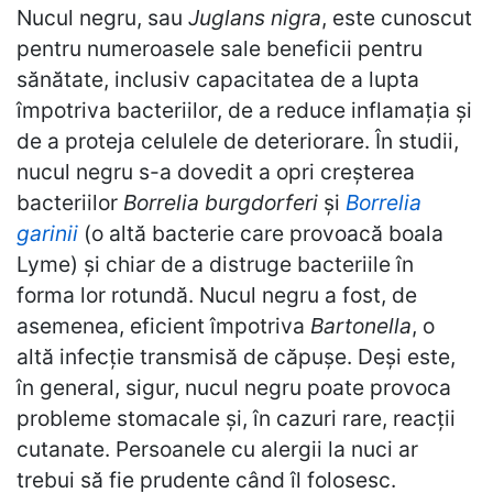
Nucul negru, sau
Juglans nigra
, este cunoscut
pentru numeroasele sale beneficii pentru
sănătate, inclusiv capacitatea de a lupta
împotriva bacteriilor, de a reduce inflamația și
de a proteja celulele de deteriorare. În studii,
nucul negru s-a dovedit a opri creșterea
bacteriilor
Borrelia burgdorferi
și
Borrelia
garinii
(o altă bacterie care provoacă boala
Lyme) și chiar de a distruge bacteriile în
forma lor rotundă. Nucul negru a fost, de
asemenea, eficient împotriva
Bartonella
, o
altă infecție transmisă de căpușe. Deși este,
în general, sigur, nucul negru poate provoca
probleme stomacale și, în cazuri rare, reacții
cutanate. Persoanele cu alergii la nuci ar
trebui să fie prudente când îl folosesc.