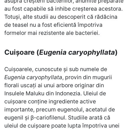
asupra creșterii bacteriilor, anumite preparate
au fost capabile să inhibe creșterea acestora.
Totuși, alte studii au descoperit că rădăcina
de teasel nu a fost eficientă împotriva
formelor mai rezistente ale bacteriei.
Cuișoare (
Eugenia caryophyllata
)
Cuișoarele, cunoscute și sub numele de
Eugenia caryophyllata
, provin din mugurii
florali uscați ai unui arbore originar din
Insulele Maluku din Indonezia. Uleiul de
cuișoare conține ingrediente active
importante, precum eugenolul, acetatul de
eugenil și β-cariofilenul. Studiile arată că
uleiul de cuișoare poate lupta împotriva unei