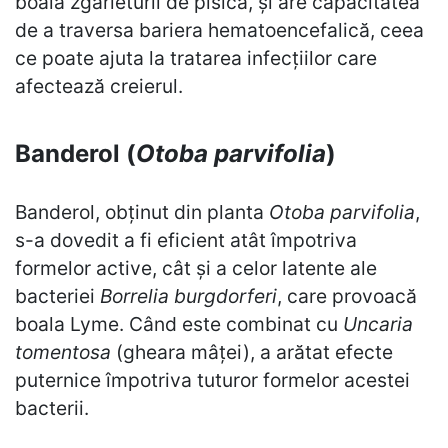
boala zgârieturii de pisică, și are capacitatea
de a traversa bariera hematoencefalică, ceea
ce poate ajuta la tratarea infecțiilor care
afectează creierul.
Banderol (
Otoba parvifolia
)
Banderol, obținut din planta
Otoba parvifolia
,
s-a dovedit a fi eficient atât împotriva
formelor active, cât și a celor latente ale
bacteriei
Borrelia burgdorferi
, care provoacă
boala Lyme. Când este combinat cu
Uncaria
tomentosa
(gheara mâței), a arătat efecte
puternice împotriva tuturor formelor acestei
bacterii.