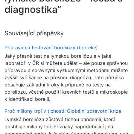
diagnostika”
Související příspěvky
Příprava na testování boreliózy (borrelie)
Jaký přesně test na lymskou boreliózu a v jaké
laboratoři v ČR si můžete udělat – ale pouze správnou
přípravou a správnými výzkumnými metodami můžete
zvýšit své šance na přesnou diagnózu. Tato příručka
obsahuje základní kroky k přípravě na testy na
boreliózu, včetně použití krevních testů a mikroskopie
k identifikaci borelií.
Proč miliony trpí v tichosti: Globální zdravotní krize
Lymská borelióza zůstává tichou pandemií, která
postihuje miliony lidí. Příznaky napodobující jiná
onemocnění vedou k častým špatným diagnózám, což