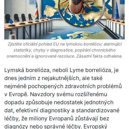
Zjistěte oficiální pohled EU na lymskou boreliózu: alarmující
statistiky, chyby v diagnostice, popírání chronického
onemocnění a ignorované rezoluce. Zásadní fakta odhalena.
Lymská borelióza, neboli Lyme borrelióza, je
dnes jedním z nejakutnějších, ale také
nejméně pochopených zdravotních problémů
v Evropě. Navzdory svému rozšířenému
dopadu způsobuje nedostatek jednotných
dat, efektivní diagnostiky a standardizované
léčby, že miliony Evropanů zůstávají bez
diagnózy nebo správné léčby. Evropský