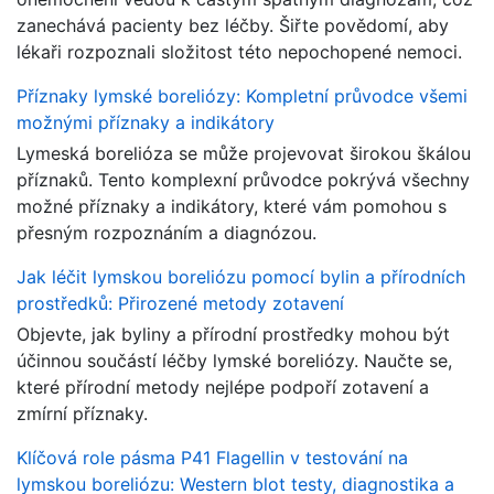
zanechává pacienty bez léčby. Šiřte povědomí, aby
lékaři rozpoznali složitost této nepochopené nemoci.
Příznaky lymské boreliózy: Kompletní průvodce všemi
možnými příznaky a indikátory
Lymeská borelióza se může projevovat širokou škálou
příznaků. Tento komplexní průvodce pokrývá všechny
možné příznaky a indikátory, které vám pomohou s
přesným rozpoznáním a diagnózou.
Jak léčit lymskou boreliózu pomocí bylin a přírodních
prostředků: Přirozené metody zotavení
Objevte, jak byliny a přírodní prostředky mohou být
účinnou součástí léčby lymské boreliózy. Naučte se,
které přírodní metody nejlépe podpoří zotavení a
zmírní příznaky.
Klíčová role pásma P41 Flagellin v testování na
lymskou boreliózu: Western blot testy, diagnostika a