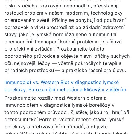
písku v očích a zrakovým nepohodlím, představují
rostoucí problém v našem moderním, technologicky
orientovaném světě. Příčiny se pohybují od používání
obrazovek a vlivů prostředí až po základní zdravotní
stavy, jako je lymská borelióza nebo autoimunitní
onemocnění. Pochopení kořenů problému je klíčové
pro efektivní zvládání. Prozkoumejte tohoto
podrobného průvodce a objevte hlavní příčiny suchých
očí, nejnovější léčby — včetně pokročilých terapií a
přírodních prostředků — a praktická řešení pro úlevu.
Immunoblot vs. Western Blot v diagnostice lymské
boreliózy: Porozumění metodám a klíčovým zjištěním
Prozkoumejte rozdíly mezi Western blotem a
immunoblotem v diagnostice lymské boreliózy v
tomto podrobném průvodci. Zjistěte, jakou roli hrají při
detekci infekcí Borrelia, včetně raného stádia lymské
boreliózy a přetrvávajících případů, a objevte
nejnovější pokroky v těchto zásadních diagnostických