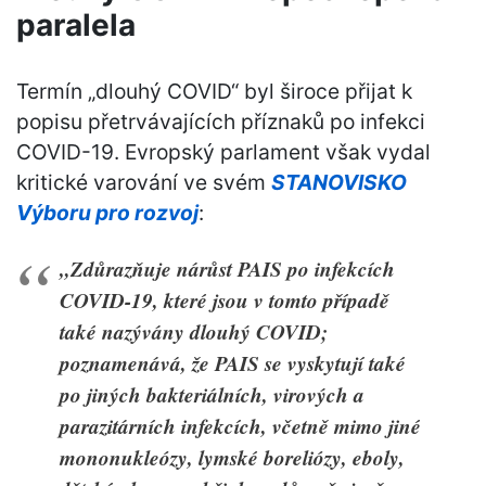
paralela
Termín „dlouhý COVID“ byl široce přijat k
popisu přetrvávajících příznaků po infekci
COVID-19. Evropský parlament však vydal
kritické varování ve svém
STANOVISKO
Výboru pro rozvoj
:
„Zdůrazňuje nárůst PAIS po infekcích
COVID-19, které jsou v tomto případě
také nazývány dlouhý COVID;
poznamenává, že PAIS se vyskytují také
po jiných bakteriálních, virových a
parazitárních infekcích, včetně mimo jiné
mononukleózy, lymské boreliózy, eboly,