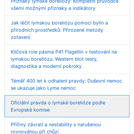
Příznaky lymské boreliózy: Kompletní průvodce
všemi možnými příznaky a indikátory
Jak léčit lymskou boreliózu pomocí bylin a
přírodních prostředků: Přirozené metody
zotavení
Klíčová role pásma P41 Flagellin v testování na
lymskou boreliózu: Western blot testy,
diagnostika a moderní pokroky
Téměř 400 let k odhalení pravdy: Duševní nemoc
se ukazuje jako Lyme nemoc
Oficiální pravda o lymské borelióze podle
Evropské komise
Příčiny závratí a nestability s narušenou
rovnováhou při chůzi