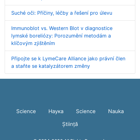
Suché oči: Příčiny, léčby a řešení pro úlevu
Immunoblot vs. Western Blot v diagnostice
lymské boreliózy: Porozumění metodám a
klíčovým zjištěním
Připojte se k LymeCare Alliance jako právní člen
a staňte se katalyzátorem změny
Science
Наука
Science
Nauka
Știință