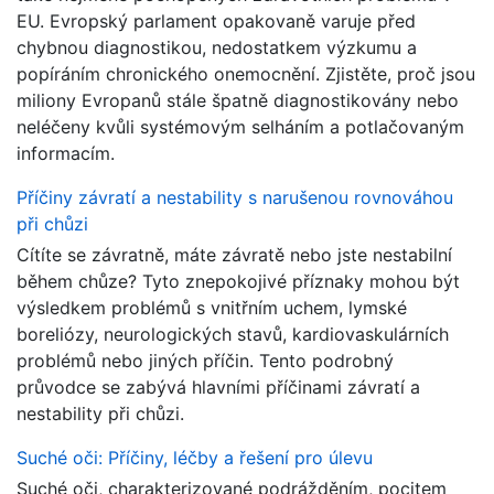
EU. Evropský parlament opakovaně varuje před
chybnou diagnostikou, nedostatkem výzkumu a
popíráním chronického onemocnění. Zjistěte, proč jsou
miliony Evropanů stále špatně diagnostikovány nebo
neléčeny kvůli systémovým selháním a potlačovaným
informacím.
Příčiny závratí a nestability s narušenou rovnováhou
při chůzi
Cítíte se závratně, máte závratě nebo jste nestabilní
během chůze? Tyto znepokojivé příznaky mohou být
výsledkem problémů s vnitřním uchem, lymské
boreliózy, neurologických stavů, kardiovaskulárních
problémů nebo jiných příčin. Tento podrobný
průvodce se zabývá hlavními příčinami závratí a
nestability při chůzi.
Suché oči: Příčiny, léčby a řešení pro úlevu
Suché oči, charakterizované podrážděním, pocitem