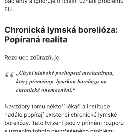
pacienty a ignoruje oficiální uznání problému
EU.
Chronická lymská borelióza:
Popíraná realita
Rezoluce zdůrazňuje:
„Chybí hluboké pochopení mechanismu,
který přeměňuje lymskou boreliózu na
chronické onemocnění.“
Navzdory tomu někteří lékaři a instituce
nadále popírají existenci chronické lymské
boreliózy. Tato tvrzení jsou v přímém rozporu
s uznáním tohoto nevyřešeného problému