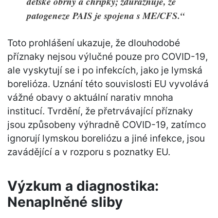
dětské obrny a chřipky; zdůrazňuje, že
patogeneze PAIS je spojena s ME/CFS.“
Toto prohlášení ukazuje, že dlouhodobé
příznaky nejsou výlučné pouze pro COVID-19,
ale vyskytují se i po infekcích, jako je lymská
borelióza. Uznání této souvislosti EU vyvolává
vážné obavy o aktuální narativ mnoha
institucí. Tvrdění, že přetrvávající příznaky
jsou způsobeny výhradně COVID-19, zatímco
ignorují lymskou boreliózu a jiné infekce, jsou
zavádějící a v rozporu s poznatky EU.
Výzkum a diagnostika:
Nenaplněné sliby